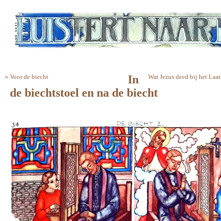
«
Voor de biecht
In
Wat Jezus deed bij het Laa
de biechtstoel en na de biecht